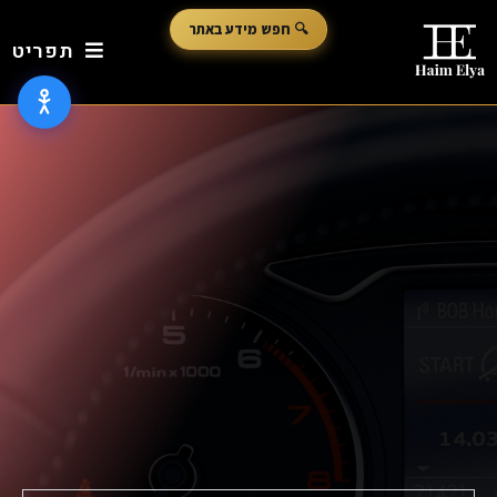
🔍 חפש מידע באתר
תפריט
טקסט גדול יותר
גובה שורה
T
T
ריווח טקסט
יישור טקסט
Aa
גופן קריא
הדגשת קישורים