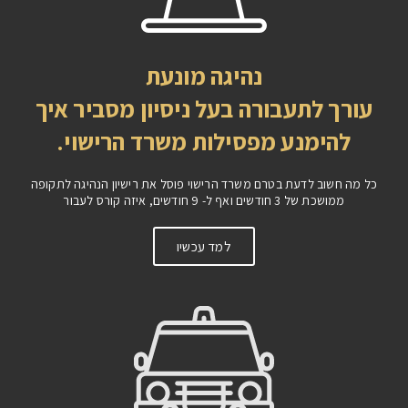
העבר/הסתרת יישומון
נהיגה מונעת
עורך לתעבורה בעל ניסיון מסביר איך
Titi Accessibility
נבנה על ידי
להימנע מפסילות משרד הרישוי.
שטיינפלד מדיה
כל מה חשוב לדעת בטרם משרד הרישוי פוסל את רישיון הנהיגה לתקופה
ממושכת של 3 חודשים ואף ל- 9 חודשים, איזה קורס לעבור
למד עכשיו