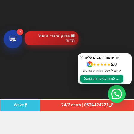
?
📸 בדוק סיכויי ביטול
💬
הדוח
×
קראו מה חושבים עלינו
5.0
★★★★★
G
קרוב ל-600 לקוחות מרוצים
← לחצו לביקורות בגוגל
0524424221 | מענה 24/7
Waze