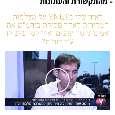
מהתקשורת והעתונות
ראיון שלי בYNET על מצלמות
המהירות לאחר פסילת ביהמ"ש את
אמינותן מה עושים ואיך למי שיש לו
עוד דוחות?