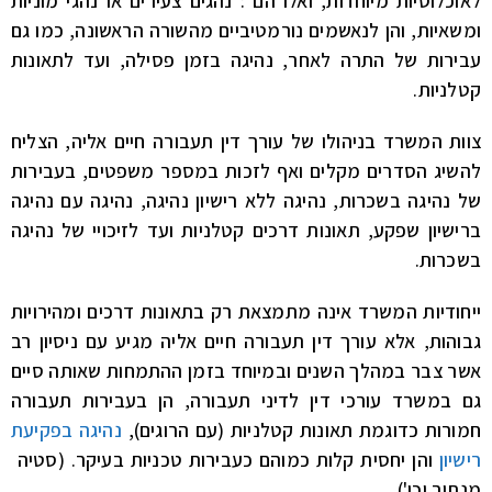
לאוכלוסיות מיוחדות, ואלו הם : נהגים צעירים או נהגי מוניות
ומשאיות, והן לנאשמים נורמטיביים מהשורה הראשונה, כמו גם
עבירות של התרה לאחר, נהיגה בזמן פסילה, ועד לתאונות
קטלניות.
צוות המשרד בניהולו של עורך דין תעבורה חיים אליה, הצליח
להשיג הסדרים מקלים ואף לזכות במספר משפטים, בעבירות
של נהיגה בשכרות, נהיגה ללא רישיון נהיגה, נהיגה עם נהיגה
ברישיון שפקע, תאונות דרכים קטלניות ועד לזיכויי של נהיגה
בשכרות.
ייחודיות המשרד אינה מתמצאת רק בתאונות דרכים ומהירויות
גבוהות, אלא עורך דין תעבורה חיים אליה מגיע עם ניסיון רב
אשר צבר במהלך השנים ובמיוחד בזמן ההתמחות שאותה סיים
גם במשרד עורכי דין לדיני תעבורה, הן בעבירות תעבורה
חמורות כדוגמת תאונות קטלניות (עם הרוגים),
נהיגה בפקיעת
רישיון
והן יחסית קלות כמוהם כעבירות טכניות בעיקר. (סטיה
מנתיב וכו').