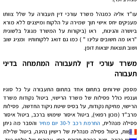
עו"ד אליה כמנהל משרד עורכי דין תעבורה על שלל צוותו
מעניקים יחס אישי תוך שמירה על הלקוח ומייצגים ללא מורא
ביושרה והגינות, ראו (ביקורות על המשרד מגוגל בלשונית
"ראו מה חשובים עלינו " ) כמו גם דואג ללקוחותיו ומציג שוב
ושוב תוצאות יוצאות דופן.
משרד עורכי דין לתעבורה המתמחה בדיני
תעבורה
מספק שירותים בתחום אחד בתחום התעבורה על כל סוגיו
וענפיו כולל פסילות של משרד הרישוי, ביטול נקודות משרד
הרישוי, מחיקת נקודות, על בסיס שיטת ניקוד החדשה, פסילות
מרב"ד (מכון רפואי), ביטול איסור שימוש ברכב, ביטול איסור
פסילה מנהלית,
החרמת רכב ל-30 יום מחיר
והסבר מה ניתן
לעשות, ביטול פסילה מנהלית של רישיון נהיגה, ביטול שלילת
רישיון נהיגה, ייצוג בטרם חקירת בוחן, עבירות של טלפון נייד,