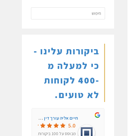
העבר/הסתרת יישומון
Titi Accessibility
נבנה על ידי
ביקורות עלינו -
שטיינפלד מדיה
כי למעלה מ
-400 לקוחות
לא טועים.
חיים אליה עורך דין פלילי ותעבורה
5.0
מבוסס על
100
ביקורות