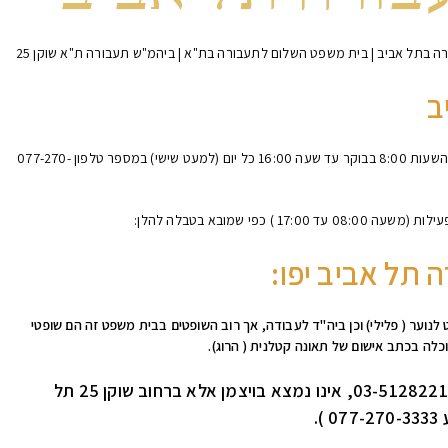
 בתל אביב | בית משפט השלום לתעבורה בת"א | ביהמ"ש תעבורה ת"א שוקן 25
ב
שימו לב כי לא ניתן להתקשר לבית משפט אלא למרכז מידע בין השעות 8:00 בבוקר עד שעה 16:00 כל יום (למעט שישי) במספר טלפון 077-270-
פי שמובא בטבלה להלן:
תל אביב יפו:
נוער ( פלילי) וכן ביה"ד לעבודה, אך רוב השופטים בבית משפט זה הם שופטי
לה בכתב אישום של תאונה קטלנית ( הרוג).
( פקס – 03-5128221, אינו נמצא בויצמן אלא ברחוב שוקן 25 תל
.