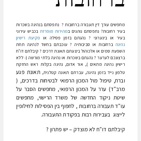
מחפשים עורך דין תעבורה ברחובות ? נתפסתם בנהיגה בשכרות
ניגודיות
גווני אפור
בעיר רחובות? נתפסתם נוהגים ב
מהירות מופרזת
בכביש עירוני
בעיר או בינערוני ? נהגתם בזמן פסילה או
פקיעת רישיון
נהיגה
ברחובות או סביבותיה ? עוכבתם בחשד לנהיגה תחת
הסתר תמונות
השהה אנימציות
השפעת סמים או אלכוהול ביצעתם תאונת דרכים ? קיבלתם דו"ח
ברצונכם לערער ? נהגתם בשכרות או נהיגה בלתי מורשה (- ללא
רישיון נהיגה מתאים ), אור אדום, נהיגה בקלות ראש החזקת
תאונת פגע
טלפון נייד בזמן נהיגה, עברתם תאונה קטלנית,
וברח, טיפול מול המכון הרפואי לבטיחות בדרכים, (
סמן גדול
תיאורי תמונות
מרב"ד) ערר על המכון הרפואי, מחפשים הסבר על
שיטת ניקוד החדשה של משרד הרישוי, מחפשים
הקראת מסך
עו"ד תעבורה ברחובות , לחפוף בין הפסילות לחילופין
לייצוג בעבירות רבות בפקודת התעבורה.
איפוס הגדרות נגישות
קיבלתם דו"ח לא מוצדק – יש פתרון ?