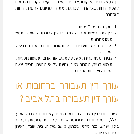
כך למשל רבים מלקוחותיי פונים למשרד בבקשה לקבלת התנאים
העבר/הסתרת יישומון
להמיר דוחות באזהרה, ולכן אתן את קריטריונים להמרת דוחות
לאזהרה:
ותק נהיגה של 7 שנים.
אין לנהג רישום אזהרה קודם או אין לחובתו הרשעה בחמש
Titi Accessibility
שנים אחרונות.
נבנה על ידי
נסיבות ביצוע העבירה לא חמורות והנהג מודה בביצוע
שטיינפלד מדיה
העבירה.
עבירה מסוג ברירת משפט למעט, אור אדום, עקיפות וסטיות,
שימוש בנייד, תמרור עצור, נהיגה על אי תנועה, חציית שטח
הפרדה ועבירות מהירות.
עורך דין תעבורה ברחובות או
עורך דין תעבורה בתל אביב ?
משרד עורכי דין תעבורה חיים אליה מעניק שירות וייצוג בכל הארץ
בכלל, ובעיר רחובות וסביבותיה – בפרט, לרבות קרית עקרון, כפר
בילו, ישרש, נצר סירני, גיבתון, מושב גאליה, בית עובד, ראשון
לציון, נס ציונה.