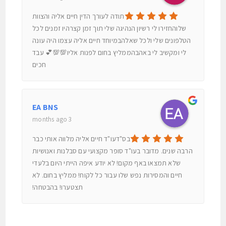
תודה לעורך הדין חיים אליה והצוות
שלוהחזירו לי רשיון הנהיגה שלי תוך זמן קצרהיו זמנים לכל
הטלפונים שלי ולכל שאלהבמיוחד חיים אליה עצמו היה עונה
לי ומקשיב לי באהבהממליץ בחום לפנות אליו💯💯💕 עבד
חכים
EA BNS
3 months ago
בס"דעו"ד חיים אליה מלווה אותי כבר
הרבה שנים. מדובר בעו"ד סופר מקצועי עם סבלנות ואנושיות
שלא תמצאו באף מקום! לא יודע איפה הייתי היום בלעדי
חיים והמסירות נפש שלו עבור כל לקוח! ממליץ בחום. לא
תצטערו! בהבטחה!