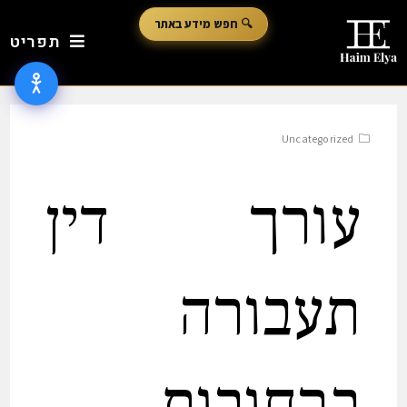
🔍 חפש מידע באתר
תפריט
Uncategorized
עורך דין
טקסט גדול יותר
גובה שורה
T
T
תעבורה
ריווח טקסט
יישור טקסט
ברחובות
Aa
גופן קריא
הדגשת קישורים