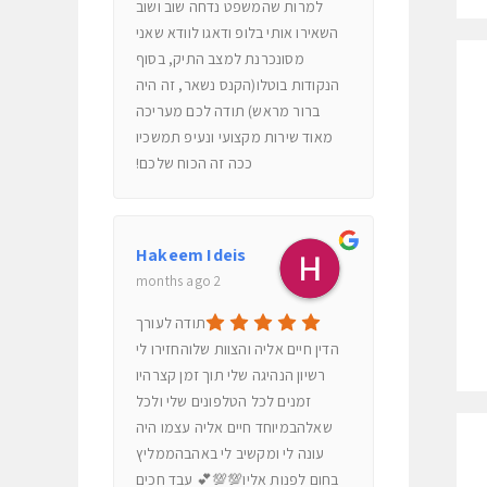
למרות שהמשפט נדחה שוב ושוב
השאירו אותי בלופ ודאגו לוודא שאני
מסונכרנת למצב התיק, בסוף
הנקודות בוטלו(הקנס נשאר, זה היה
ברור מראש) תודה לכם מעריכה
מאוד שירות מקצועי ונעיפ תמשכיו
ככה זה הכוח שלכם!
Hakeem Ideis
2 months ago
תודה לעורך
הדין חיים אליה והצוות שלוהחזירו לי
רשיון הנהיגה שלי תוך זמן קצרהיו
זמנים לכל הטלפונים שלי ולכל
שאלהבמיוחד חיים אליה עצמו היה
עונה לי ומקשיב לי באהבהממליץ
בחום לפנות אליו💯💯💕 עבד חכים