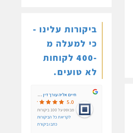
העבר/הסתרת יישומון
ביקורות עלינו -
כי למעלה מ
Titi Accessibility
נבנה על ידי
שטיינפלד מדיה
-400 לקוחות
לא טועים.
חיים אליה עורך דין פלילי ותעבורה
5.0
מבוסס על
100
ביקורות
לקריאת כל הביקורות
כתבו ביקורת