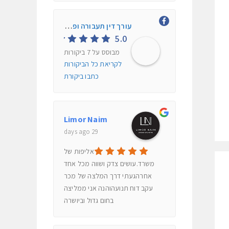
עורך דין תעבורה ופלילי חיים אליה
5.0
מבוסס על 7 ביקורות
לקריאת כל הביקורות
כתבו ביקורת
Limor Naim
29 days ago
אליפות של
משרד.עושים צדק ושווה מכל אחד
אחרהגעתי דרך המלצה של מכר
עקב דוח תנועהוהנה אני ממליצה
בחום גדול וביושרה